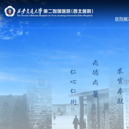
医院概
医院概况
就诊服务
科室导航
医院简介
预约挂号
内科系统
组织机构
专家出诊
外科系统
领导团队
体检服务
医技•平台
联系我们
医保服务
病院•中心
护理到家
就诊须知
就医流程