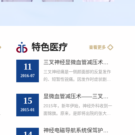
特色医疗
查看更多
三叉神经显微血管减压术典型病例
11
三叉神经痛是一侧颜面部的反复发作
2016-07
的、短暂性锐痛。因发作时症状剧
烈，号称为天下第一痛。目前，各种
宣传的三叉神经痛的治疗方法较多，
显微血管减压术——三叉神经痛患者的福音
15
到底该如何选择治疗方法，很多患者
2015年，新年伊始，神经外科收到一
比较犯难。目前认为原发性三叉神经
2015-01
一
面锦旗。原来，是即将出院的张大妈
痛是由于血管异常压迫神经导致，...
及其儿女送来的。 2周前，68岁的张
大妈以“间断性右侧面部放射性疼痛7
神经电磁导航系统保驾护航下的“精准”手术
D
14