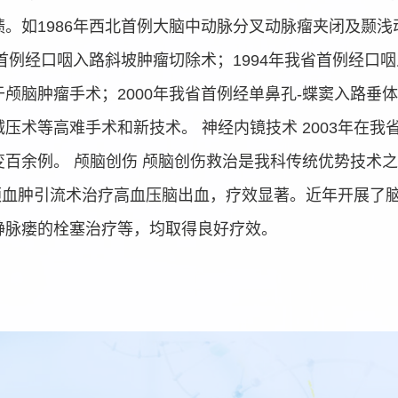
如1986年西北首例大脑中动脉分叉动脉瘤夹闭及颞浅动
首例经口咽入路斜坡肿瘤切除术；1994年我省首例经口咽
用于颅脑肿瘤手术；2000年我省首例经单鼻孔-蝶窦入路
压术等高难手术和新技术。 神经内镜技术 2003年在
百余例。 颅脑创伤 颅脑创伤救治是我科传统优势技术
展锥颅血肿引流术治疗高血压脑出血，疗效显著。近年开展
静脉瘘的栓塞治疗等，均取得良好疗效。