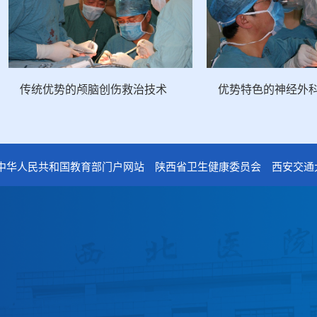
depression，...
传统优势的颅脑创伤救治技术
优势特色的神经外
电话：029-87679000（总机
中华人民共和国教育部门户网站
陕西省卫生健康委员会
西安交通
地址：陕西省西安市西五路15
邮编：710114
网址：www.2yuan.xjtu.edu.c