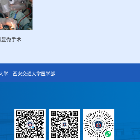
科显微手术
）
大学
西安交通大学医学部
7号
n
微博
微信公众号
预约挂号