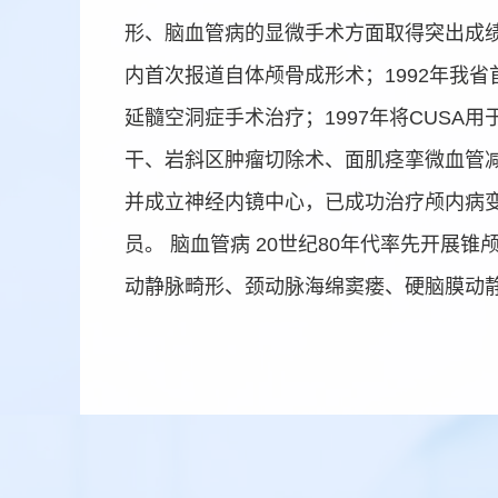
形、脑血管病的显微手术方面取得突出成绩。
内首次报道自体颅骨成形术；1992年我省
延髓空洞症手术治疗；1997年将CUSA
干、岩斜区肿瘤切除术、面肌痉挛微血管减
并成立神经内镜中心，已成功治疗颅内病变
员。 脑血管病 20世纪80年代率先开
动静脉畸形、颈动脉海绵窦瘘、硬脑膜动