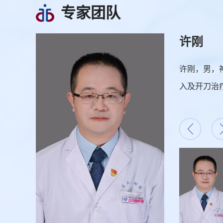
专家团队
许刚
创伤康复组
许刚，男，
及教学工作
入及开刀治
等的诊疗有
瘘、硬脑膜
血栓及狭窄