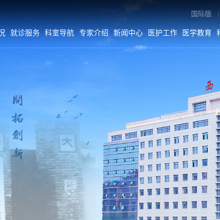
国际版
|
况
就诊服务
科室导航
专家介绍
新闻中心
医护工作
医学教育
专家介绍
新闻中心
医护工作
内科系统
医院要闻
医疗动态
外科系统
综合新闻
护理动态
医技•平台
科室动态
病院•中心
人文关怀
媒体二院
公告
数字院报