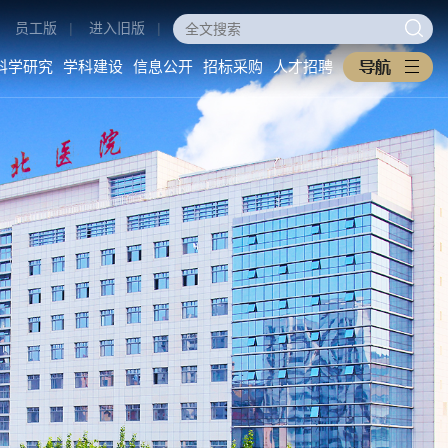
员工版
|
进入旧版
|
科学研究
学科建设
信息公开
招标采购
人才招聘
医学教育
科学研究
学科建设
本科生教育
科研动态
重点学科
研究生教育
科研管理
医工交叉
住培专培
中西医协同旗舰医院
继续教育
信息公开
招标采购
教学之窗
医院概况
采购公告
规章制度
医院环境
中标公告
下载专区