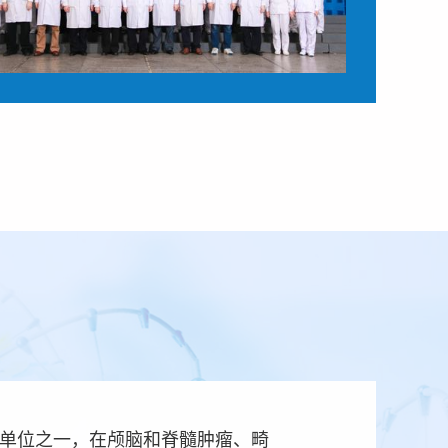
的单位之一，在颅脑和脊髓肿瘤、畸