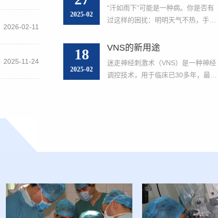
为无数在剧痛
为其核心病理基础是脑内β淀粉样蛋
已成为严重危害人类健康和社会发展
“汗如雨下”可能是一种病。你是否有
了希望。告别
（Aβ）沉积形成的“老年斑”和tau蛋
2025-02
的重大疾病之一。AD至今尚无根治
过这样的困扰：明明天气不热，手心
再被疼痛吞噬
过度磷酸化导致的“神经纤维缠结”。
2026-02-11
法，目前以药物治疗为主，辅以认知
却湿得像刚洗过手；重要场合前，腋
来说，疼痛可
随着我国人口老龄化程度加重，AD
干预、神经调控、运动疗法等措
下衣服被汗水浸透；甚至冬天也因脚
VNS的新用途
口服或注射镇
18
其相关的痴呆已成为严重威胁人民群
施，...
汗过多而频繁换袜子……。这些看似
2025-11-24
众健康和生活质量以及社会发展的重
迷走神经刺激术（VNS）是一种神经
“小事”，背后可能是一种名为“多汗症
2025-02
大疾病之一。AD仍是个医学难题，
调控技术，用于临床已30多年，最初
的疾病在作祟。今天，我们抛开“出
无真正有效的预防和治愈办法，当前
用于治疗药物难治性癫痫，随着疗效
多是排毒”的误解，从医学角度聊聊
的治疗以药物为主，...
和安全性被证实以及对其机制的认识
种让患者“湿身又湿心”的疾病——多
深入，VNS也逐步被用于其他疾病，
汗症。一、什么是多汗症？ 多汗症是
如难治性抑郁症、肥胖、慢性心衰、
指人体排除的汗液多于体温调节生理
风湿免疫疾病、创伤后应激障碍、慢
需要的一种病理状态。其诊断标准
性意识障碍、脑卒中后上肢运动障
为：...
碍、偏头痛、耳鸣、Alzheimer病等
除了药物难治性癫痫，临床研究显示
VNS有一定疗效的其他疾病有：1 难
治性抑郁症难治性抑郁症
（treatment-resistant