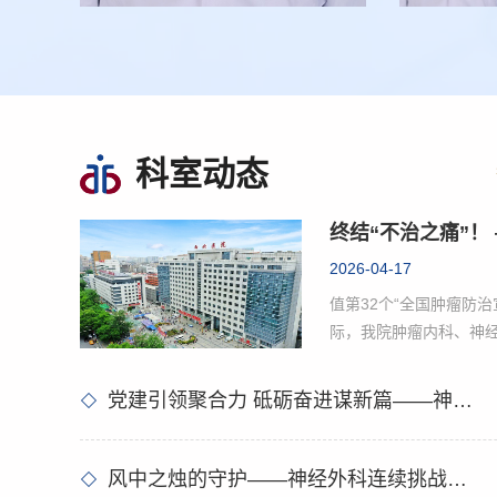
科室动态
2026-04-17
值第32个“全国肿瘤防治
际，我院肿瘤内科、神
手，联合相关科室正式
科（MDT）联合门诊，
党建引领聚合力 砥砺奋进谋新篇——神经外科党支部召开组织生活会暨民主评议党员大会
胰腺癌患者完成了“全植
泵”植入术，这标志着我
痛治疗领域迈入精准、
风中之烛的守护——神经外科连续挑战衰老禁区，助力六名八旬老人跨越生死线