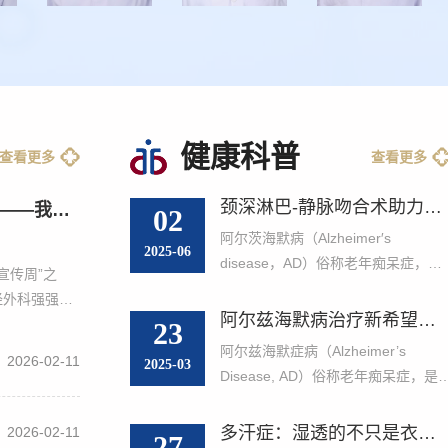
健康科普
查看更多
查看更多
颈深淋巴-静脉吻合术助力阿尔茨海默病MDT治疗
终结“不治之痛”！ ——我院成立癌痛MDT联合门诊，鞘内镇痛泵植入开启无痛抗癌新纪元
02
阿尔茨海默病（Alzheimer′s
2025-06
disease，AD）俗称老年痴呆症，是
宣传周”之
一种受到全球关注的中枢神经系统退
经外科强强联
行性疾病，主要发生于老年期和老年
阿尔兹海默病治疗新希望：VNS与LVA
成立癌痛多学
23
前期，以进行性认知功能损害为核心
并成功为一名
阿尔兹海默症病（Alzheimer’s
2026-02-11
症状，起病隐袭，最终进展为全面性
2025-03
入式鞘内镇痛
Disease, AD）俗称老年痴呆症，是
痴呆，严重影响生活能力，给家庭和
院在难治性癌
种以记忆力减退、认知功能进行性下
社会带来了沉重的经济、心理、照护
高效、人性化
降为特征的神经退行性疾病，目前认
多汗症：湿透的不只是衣服，还有生活 ——医生带你了解“出汗过多”背后的故事
2026-02-11
27
负担，尤其随着人口老龄化加剧，A