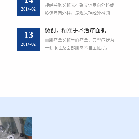
白
年余”之主诉收住神经外科，入院诊断
神经导航又称无框架立体定向外科或
白
为三叉神经痛（右侧第二支）。张大
2014-02
方
影像导向外科，是近来神经外科领域
妈的疼痛每次起源于后部上牙处，...
中出现的一门新技术，它把现代神经
及
影像诊断技术、立体定向外科和显微
微创，精准手术治疗面肌痉挛
13
外科通过高性能计算机结合起来.它是
面肌痉挛又称半面痉挛，典型症状为
”
微侵袭神经外科的一个重要组成部
2014-02
尚
一侧眼睑及面部肌肉不自主抽动。目
汗
分。操作中神经导航以病人头部的标
前研究认为，面肌痉挛的根本病因是
这
记物为参考，...
颅内血管压迫面神经根部，导致面神
经或者面神经核兴奋性增高，引起面
神经支配的肌肉，也就是俗称的面部
肌肉不自主抽动。...
。