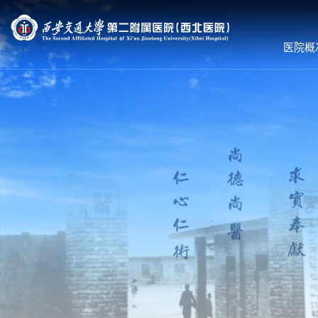
医院概
医院概况
就诊服务
科室导航
医院简介
预约挂号
内科系统
组织机构
专家出诊
外科系统
领导团队
体检服务
医技•平台
联系我们
医保服务
病院•中心
护理到家
就诊须知
就医流程