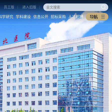
员工版
|
进入旧版
|
科学研究
学科建设
信息公开
招标采购
人才招聘
医学教育
科学研究
学科建设
本科生教育
科研动态
重点学科
研究生教育
科研管理
医工交叉
住培专培
中西医协同旗舰医院
继续教育
信息公开
招标采购
教学之窗
医院概况
采购公告
规章制度
医院环境
中标公告
下载专区