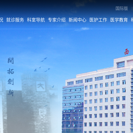
国际版
|
况
就诊服务
科室导航
专家介绍
新闻中心
医护工作
医学教育
专家介绍
新闻中心
医护工作
内科系统
医院要闻
医疗动态
外科系统
综合新闻
护理动态
医技•平台
科室动态
病院•中心
人文关怀
媒体二院
公告
数字院报