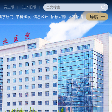
员工版
|
进入旧版
|
科学研究
学科建设
信息公开
招标采购
人才招聘
医学教育
科学研究
学科建设
本科生教育
科研动态
重点学科
研究生教育
科研管理
医工交叉
住培专培
中西医协同旗舰医院
继续教育
信息公开
招标采购
教学之窗
医院概况
采购公告
规章制度
医院环境
中标公告
下载专区