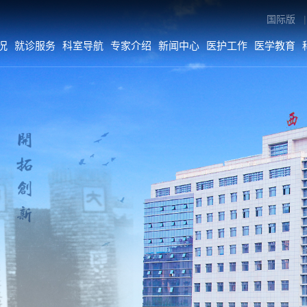
国际版
|
况
就诊服务
科室导航
专家介绍
新闻中心
医护工作
医学教育
专家介绍
新闻中心
医护工作
内科系统
医院要闻
医疗动态
外科系统
综合新闻
护理动态
医技•平台
科室动态
病院•中心
人文关怀
媒体二院
公告
数字院报