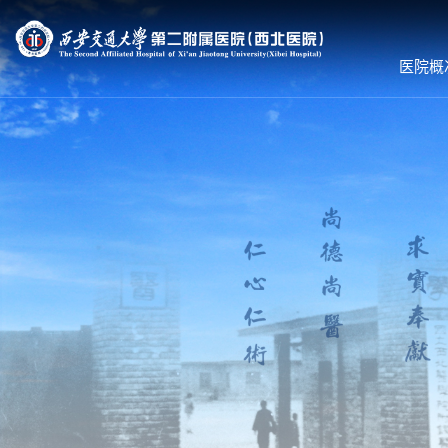
医院概
医院概况
就诊服务
科室导航
医院简介
预约挂号
内科系统
组织机构
专家出诊
外科系统
领导团队
体检服务
医技•平台
联系我们
医保服务
病院•中心
护理到家
就诊须知
就医流程