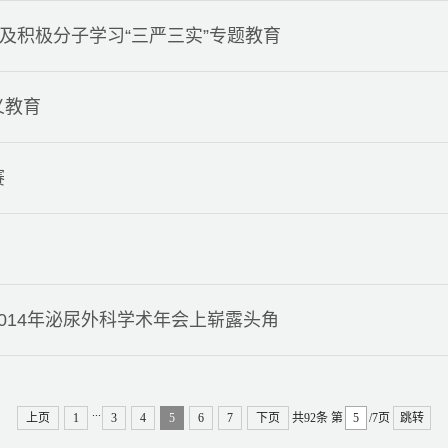
及积极分子学习“三严三实”专题教育
义教育
赛
014年泌尿外科学术年会上崭露头角
...
上页
1
3
4
5
6
7
下页
共92条
第
/7页
跳转