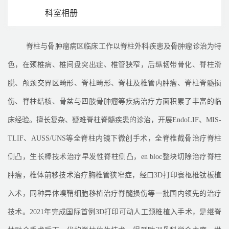
科室相册
脊柱与骨肿瘤病区临床工作以脊柱外科疾患及骨肿瘤诊治为特
色，在颈椎病、椎间盘突出症、椎管狭窄，后纵韧带骨化、脊柱滑
脱、颅颈交界区畸形、脊柱畸形、脊柱及椎管内肿瘤、脊柱脊髓损
伤、脊柱结核、骨盆与四肢骨肿瘤等疾病治疗方面积累了丰富的临
床经验。擅长复杂、疑难脊柱脊髓疾患的诊治，开展
EndoLIF
、
MIS-
TLIF
、
AUSS/UNS
等全脊柱内镜下微创手术，全脊椎截骨治疗脊柱
侧凸，生长棒技术治疗早发性脊柱侧凸，
en bloc
整块切除治疗脊柱
肿瘤，椎体前移技术治疗胸椎管狭窄症，经口
3D
打印寰枢椎钛板植
入术，同种异体嗅鞘细胞移植治疗脊髓损伤等一批国内领先的治疗
技术。
2021
年完成国际首例
3D
打印可动人工颈椎植入手术，是继脊