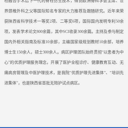
柱融合手术后下一代的脊柱仿生技术，得到欧洲骨科学会主席、世
界颈椎外科之父等国际知名专家的大力推荐及跟随研究。近年来荣
获陕西省科学技术一等奖
2
项、二等奖
6
项，国际国内发明专利
50
余
项，发表学术论文
800
余篇，其中
SCI
收录
300
余篇。主持及参与制定
国内外相关指南及标准
10
余部，主编国家级规划教材
10
余部，培养
博士生
150
余人，硕士
300
余人。病区护理团队始终贯彻
“
以患者为中
心
”
的优质护理服务理念，开展了医护全程诊疗、健康教育互动、无
痛病房管理及中医护理技术，是我院
“
优质护理先进集体
”
、
“
培训先
进集体
”
，也是陕西省首批无陪护试点病区。