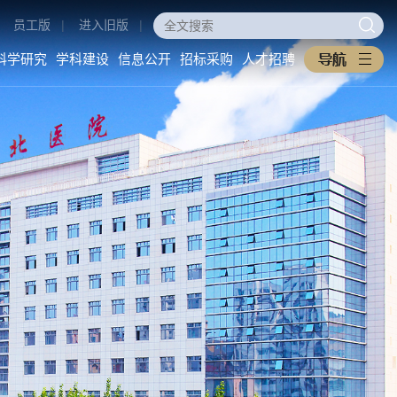
员工版
|
进入旧版
|
科学研究
学科建设
信息公开
招标采购
人才招聘
医学教育
科学研究
学科建设
本科生教育
科研动态
重点学科
研究生教育
科研管理
医工交叉
住培专培
中西医协同旗舰医院
继续教育
信息公开
招标采购
教学之窗
医院概况
采购公告
规章制度
医院环境
中标公告
下载专区