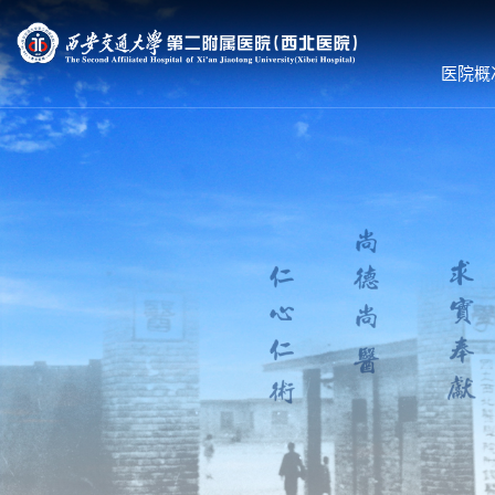
医院概
医院概况
就诊服务
科室导航
医院简介
预约挂号
内科系统
组织机构
专家出诊
外科系统
领导团队
体检服务
医技•平台
联系我们
医保服务
病院•中心
护理到家
就诊须知
就医流程