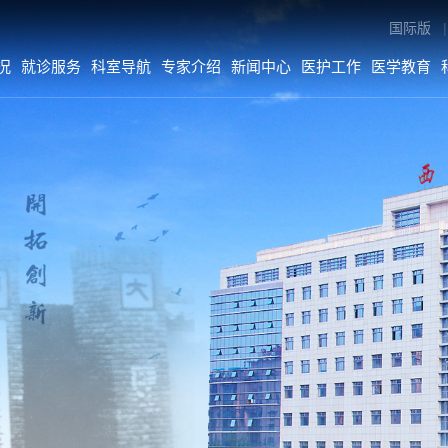
国际版
|
况
就诊服务
科室导航
专家介绍
新闻中心
医护工作
医学教育
专家介绍
新闻中心
医护工作
内科系统
医院要闻
医疗动态
外科系统
综合新闻
护理动态
医技•平台
科室动态
病院•中心
人文关怀
媒体二院
公告
数字院报