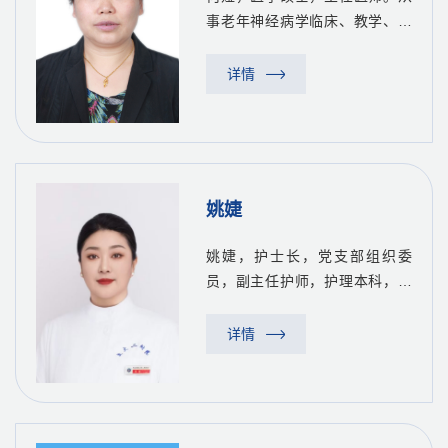
事老年神经病学临床、教学、科
研工作36年。擅长老年病及神经
内科疾病的诊治，尤其对脑血管
详情
病、老年性痴呆、帕金森病等治
疗有丰富经验，对疑难、危重患
者抢救有丰富的经验。获得多
项...
姚婕
姚婕，护士长，党支部组织委
员，副主任护师，护理本科，学
士学位。1996年从事老年神经科
护理工作至今，2007年任交大二
详情
院老年神经内科护士长。中华护
理学会老年专委会专家库成员；
陕西省护理学会互联网+护理专委
会...