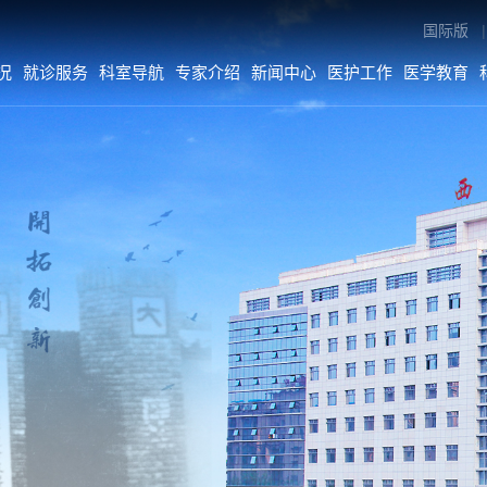
国际版
|
况
就诊服务
科室导航
专家介绍
新闻中心
医护工作
医学教育
专家介绍
新闻中心
医护工作
内科系统
医院要闻
医疗动态
外科系统
综合新闻
护理动态
医技•平台
科室动态
病院•中心
人文关怀
媒体二院
公告
数字院报