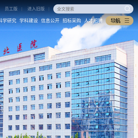
员工版
|
进入旧版
|
科学研究
学科建设
信息公开
招标采购
人才招聘
医学教育
科学研究
学科建设
本科生教育
科研动态
重点学科
研究生教育
科研管理
医工交叉
住培专培
中西医协同旗舰医院
继续教育
信息公开
招标采购
教学之窗
医院概况
采购公告
规章制度
医院环境
中标公告
下载专区