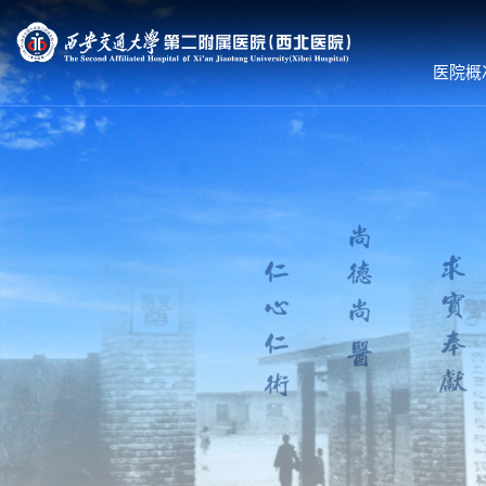
医院概
医院概况
就诊服务
科室导航
医院简介
预约挂号
内科系统
组织机构
专家出诊
外科系统
领导团队
体检服务
医技•平台
联系我们
医保服务
病院•中心
护理到家
就诊须知
就医流程