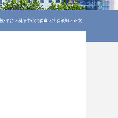
行风建设
人才招聘
医疗服务
技•平台
>
科研中心实验室
>
实验须知
>
正文
财务信息