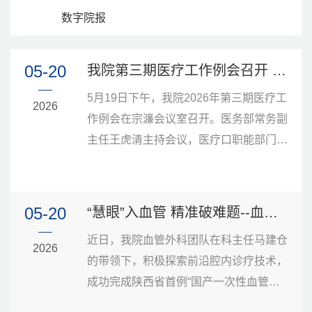
数字院报
05-20
我院第三期医疗工作例会召开 聚焦医疗质量安全
5月19日下午，我院2026年第三期医疗工
2026
作例会在宗濂会议室召开。医务部常务副
主任王虎清主持会议，医疗口职能部门负
责人、临床医技科室负责人参会。会议通
报了4月份医疗指标、负性指标、院感指
标改进及5月份医保基金使用自查自纠情
05-20
“慧眼”入血管 精准破难题--血管外科团队解锁腔内诊疗新利器
况。将各职能部门联合下病房发现的重点
近日，我院血管外科团队在科主任马建仓
问题、共性问题进行了反馈，要求持续改
2026
的带领下，积极探索前沿腔内诊疗技术，
进。行风办就《医疗机构工作人员廉洁从
成功完成陕西省首例“国产一次性血管内
业九项准则》的主要内容进行了解读。最
成像导管”辅助血管介入手术，填补了省
后，会议公布了5月份医疗质量安全红黑