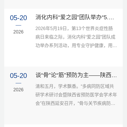
内该项技术应用空白，进一步提升了区域
榜。...
血管外科精准微创诊疗能力。本次手术核
05-20
消化内科“爱之园”团队举办“5.19世界炎症性肠病日”系列活动
心器械之一，为国产一次性血管内成像导
2026年5月19日，第13个世界炎症性肠
管，属于我国自主创新研发的血管腔内高
2026
病日来临之际，消化内科“爱之园”团队成
端诊疗设备。传统数字减影血管造影仅能
功举办系列活动，用专业守护健康，用爱
显示血管轮廓，无法观察血管壁真实结
心传递温暖，为IBD患者送去温暖与力
构，而该成像导管可深入血管腔内，直观
量。义诊现场：多学科联合，守护肠道健
呈...
康上午9:00—11:00，医院门诊一楼大厅
05-20
谈“骨”论“筋”预防为主——陕西省预防医学会骨与关节疾病防治专业委员会学术年会顺利召开
义诊专场有序开展。本次义诊由消化内科
清和五月，学术飘香。“多病同防区域共
“爱之园”团队牵头，联合普外科专家共同
2026
研学术研讨会暨陕西省预防医学会学术年
坐诊。消化内科程妍、史海涛副主任，沙
会”在陕西延安召开，“骨与关节疾病防治
素梅、赵菊辉副主任医师，谢宁医师，普
专业委员会专场”于2026年5月16日成功
外科吴涛主任医师，以及赵红莉副护士
举行。本次专场汇聚了省内外骨科领域的
长、李...