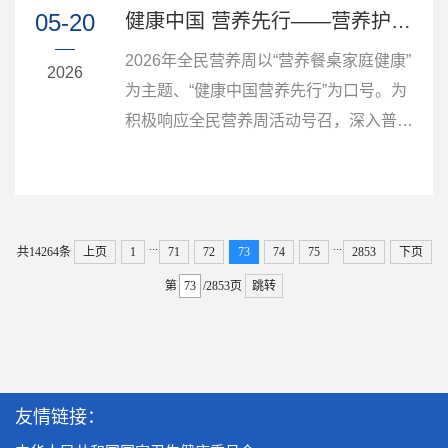
权威专家，围绕骨关节疾病的前沿进展与
05-20
健康中国 营养先行——营养护理专科小组走进退役军人服务站开展科普讲座
临床实践展开了一场高水平的学术盛宴。
2026年全民营养周以“营养餐桌家庭健康”
会议由陕西省预防医学会骨与关节疾病防
2026
为主题、“健康中国营养先行”为口号。为
治专业委员会秘书长樊李瀛教授主持。陕
积极响应全民营养周活动号召，深入普及
西省预防医学会秘书长常锋发表致辞，强
科学营养理念、慢病防治及胃肠道健康知
调了骨关节疾病防治工作对于提升国民
识，切实提升基层群众健康素养与自我保
健...
健能力，5月19日下午，我院护理部营养
护理专科小组联合太华路社区卫生服务中
...
...
共14264条
上页
1
71
72
73
74
75
2853
下页
心，走进太华路街道退役军人服务站开展
第
/2853页
跳转
健康科普讲座。本次活动由营养护理专科
小组、预防保健科、临床营养科人员共同
参与，把专业健康知识与个性化养生指...
友情链接：