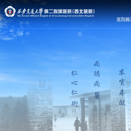
医院概
医院概况
就诊服务
科室导航
医院简介
预约挂号
内科系统
组织机构
专家出诊
外科系统
领导团队
体检服务
医技•平台
联系我们
医保服务
病院•中心
护理到家
就诊须知
就医流程