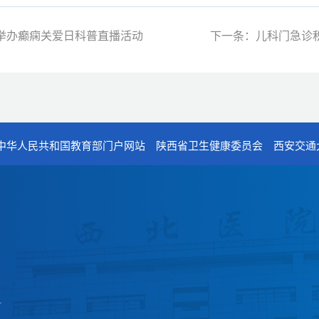
举办癫痫关爱日科普直播活动
下一条：儿科门急诊
中华人民共和国教育部门户网站
陕西省卫生健康委员会
西安交通
电话：029-87679000（总机
地址：陕西省西安市西五路15
邮编：710114
网址：www.2yuan.xjtu.edu.c
.