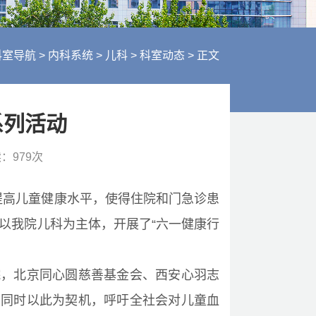
行风建设
人才招聘
医疗服务
科室导航
>
内科系统
>
儿科
>
科室动态
>
正文
财务信息
系列活动
读：
979
次
一步提高儿童健康水平，使得住院和门急诊患
以我院儿科为主体，开展了“六一健康行
院，北京同心圆慈善基金会、西安心羽志
，同时以此为契机，呼吁全社会对儿童血