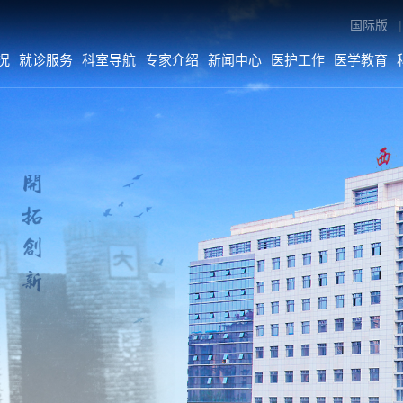
国际版
|
况
就诊服务
科室导航
专家介绍
新闻中心
医护工作
医学教育
专家介绍
新闻中心
医护工作
内科系统
医院要闻
医疗动态
外科系统
综合新闻
护理动态
医技•平台
科室动态
病院•中心
人文关怀
媒体二院
公告
数字院报