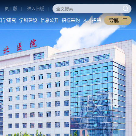
员工版
|
进入旧版
|
科学研究
学科建设
信息公开
招标采购
人才招聘
医学教育
科学研究
学科建设
本科生教育
科研动态
重点学科
研究生教育
科研管理
医工交叉
住培专培
中西医协同旗舰医院
继续教育
信息公开
招标采购
教学之窗
医院概况
采购公告
规章制度
医院环境
中标公告
下载专区