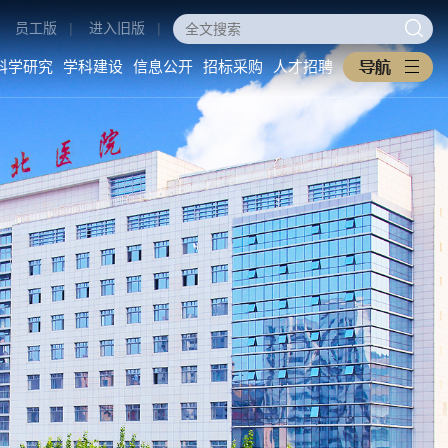
员工版
|
进入旧版
|
科学研究
学科建设
信息公开
招标采购
人才招聘
医学教育
科学研究
学科建设
本科生教育
科研动态
重点学科
研究生教育
科研管理
医工交叉
住培专培
中西医协同旗舰医院
继续教育
信息公开
招标采购
教学之窗
医院概况
采购公告
规章制度
医院环境
中标公告
下载专区