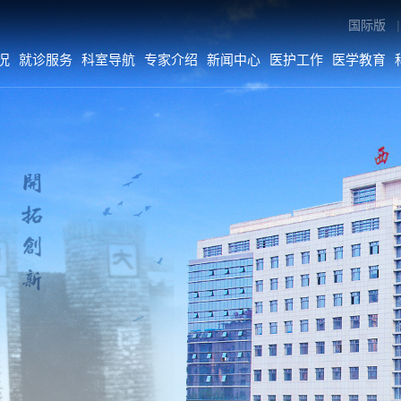
国际版
|
况
就诊服务
科室导航
专家介绍
新闻中心
医护工作
医学教育
专家介绍
新闻中心
医护工作
内科系统
医院要闻
医疗动态
外科系统
综合新闻
护理动态
医技•平台
科室动态
病院•中心
人文关怀
媒体二院
公告
数字院报