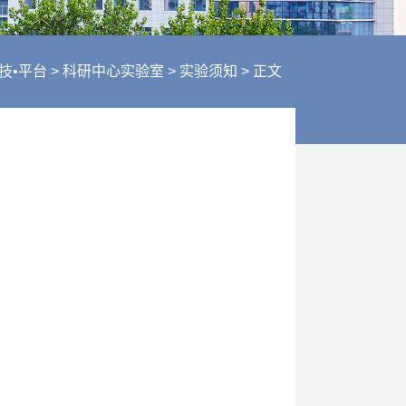
行风建设
人才招聘
医疗服务
技•平台
>
科研中心实验室
>
实验须知
>
正文
财务信息