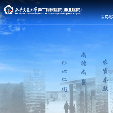
医院概
医院概况
就诊服务
科室导航
医院简介
预约挂号
内科系统
组织机构
专家出诊
外科系统
领导团队
体检服务
医技•平台
联系我们
医保服务
病院•中心
护理到家
就诊须知
就医流程