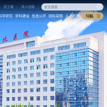
员工版
|
进入旧版
|
科学研究
学科建设
信息公开
招标采购
人才招聘
医学教育
科学研究
学科建设
本科生教育
科研动态
重点学科
研究生教育
科研管理
医工交叉
住培专培
中西医协同旗舰医院
继续教育
信息公开
招标采购
教学之窗
医院概况
采购公告
规章制度
医院环境
中标公告
下载专区