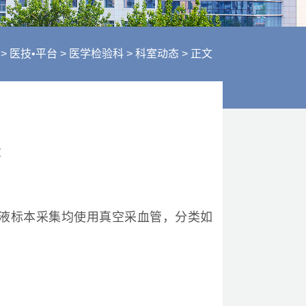
行风建设
人才招聘
医疗服务
航
>
医技•平台
>
医学检验科
>
科室动态
>
正文
财务信息
次
液标本采集均使用真空采血管，分类如