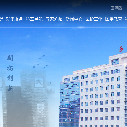
国际版
|
况
就诊服务
科室导航
专家介绍
新闻中心
医护工作
医学教育
专家介绍
新闻中心
医护工作
内科系统
医院要闻
医疗动态
外科系统
综合新闻
护理动态
医技•平台
科室动态
病院•中心
人文关怀
媒体二院
公告
数字院报