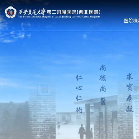
医院概
医院概况
就诊服务
科室导航
医院简介
预约挂号
内科系统
组织机构
专家出诊
外科系统
领导团队
体检服务
医技•平台
联系我们
医保服务
病院•中心
护理到家
就诊须知
就医流程