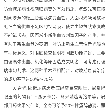
况，必须考虑眼的局部治疗。激光治疗是目前最好的
防治糖尿病性视网膜病变的有效措施。氩激光可直接
封闭渗漏的微血管瘤及病变血管，大面积光凝可破坏
毛细血管供血不足区的视网膜，使之由缺氧状态变成
不耗氧状态，因而减少新生血管刺激因子的产生，并
有助于新生血管的萎缩，对防止新生血管性青光眼也
有积极意义。对眼底检查证明视网膜功能尚好，主要
由玻璃体出血、机化等原因造成失明者，可考虑行玻
璃体切割术。这两种手术互相配合，对晚期患者治疗
的成功率已达50％～70％。
3. 青光眼:糖尿病患者应经常复查眼压，局部降
眼压的药物有1％匹罗卡品、马来酸噻吗洛尔等。局
部用药效果欠佳者，全身可给予20％甘露醇静滴、醋