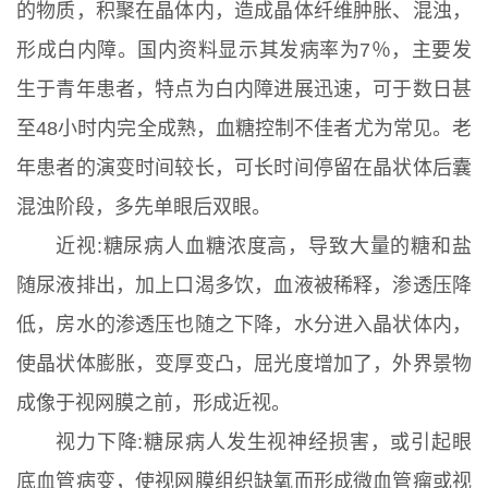
的物质，积聚在晶体内，造成晶体纤维肿胀、混浊，
形成白内障。国内资料显示其发病率为7％，主要发
生于青年患者，特点为白内障进展迅速，可于数日甚
至48小时内完全成熟，血糖控制不佳者尤为常见。老
年患者的演变时间较长，可长时间停留在晶状体后囊
混浊阶段，多先单眼后双眼。
近视:糖尿病人血糖浓度高，导致大量的糖和盐
随尿液排出，加上口渴多饮，血液被稀释，渗透压降
低，房水的渗透压也随之下降，水分进入晶状体内，
使晶状体膨胀，变厚变凸，屈光度增加了，外界景物
成像于视网膜之前，形成近视。
视力下降:糖尿病人发生视神经损害，或引起眼
底血管病变，使视网膜组织缺氧而形成微血管瘤或视