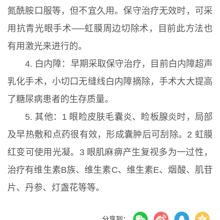
氮酰胺口服等，但不宜久用。保守治疗无效时，可采
用抗青光眼手术──虹膜周边切除术，目前此方法也
有用激光来进行的。
4. 白内障：早期采取保守治疗，目前白内障超声
乳化手术，小切口无缝线白内障摘除，手术大大提高
了糖尿病患者的生存质量。
5. 其他：1 眼睑皮肤毛囊炎、睑板腺炎时，局部
及早热敷和点药很有效，形成囊肿后可刮除。2 虹膜
红变可使用光凝。3 眼肌麻痹产生复视多为一过性，
治疗有维生素B族、维生素C、维生素E、烟酸、肌苷
片、丹参、灯盏花等等。
分享到：