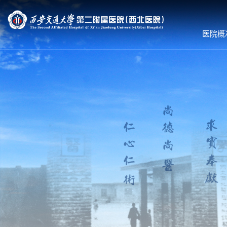
医院概
医院概况
就诊服务
科室导航
医院简介
预约挂号
内科系统
组织机构
专家出诊
外科系统
领导团队
体检服务
医技•平台
联系我们
医保服务
病院•中心
护理到家
就诊须知
就医流程