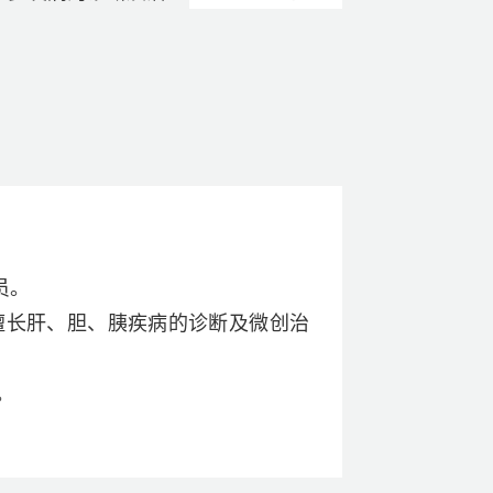
员。
擅长肝、胆、胰疾病的诊断及微创治
。