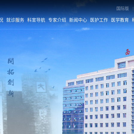
国际版
|
况
就诊服务
科室导航
专家介绍
新闻中心
医护工作
医学教育
专家介绍
新闻中心
医护工作
内科系统
医院要闻
医疗动态
外科系统
综合新闻
护理动态
医技•平台
科室动态
病院•中心
人文关怀
媒体二院
公告
数字院报