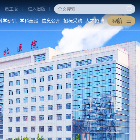
员工版
|
进入旧版
|
科学研究
学科建设
信息公开
招标采购
人才招聘
医学教育
科学研究
学科建设
本科生教育
科研动态
重点学科
研究生教育
科研管理
医工交叉
住培专培
中西医协同旗舰医院
继续教育
信息公开
招标采购
教学之窗
医院概况
采购公告
规章制度
医院环境
中标公告
下载专区