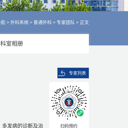
行风建设
人才招聘
医疗服务
导航
>
外科系统
>
普通外科
>
专家团队
>
正文
财务信息
科室相册
专家列表
、多发病的诊断及治
扫码预约