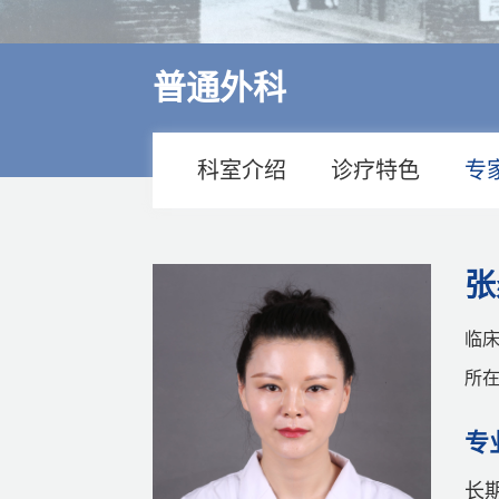
多学科诊疗
特色医疗
普通外科
来院交通
住院指南
科室介绍
诊疗特色
专
价格公示
张
临床
所在
专
长