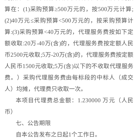
算在：
(1)
采购预算≥
500
万元的，按
500
万元计算
;
(2)40
万元≤采购预算
<500
万元的，按采购预算计
算
:(3)
采购预算
<40
万元的，代理服务费按如下定
额收取
:20
万
-40
万
(
含
)
的，代理服务费按定额人民
币
2500
元收取
;5
万
-20
万
(
含
)
的，代理服务费按定额
人民币
1500
元收取
;5
万
(
含
)
以下的不收取代理服务
费。）采购代理服务费由每标段的中标人（成交
人）均摊，代理费只收取一次。
本项目代理费总金额：
1.230000
万元（人民
币）
七、公告期限
自本公告发布之日起
1
个工作日。