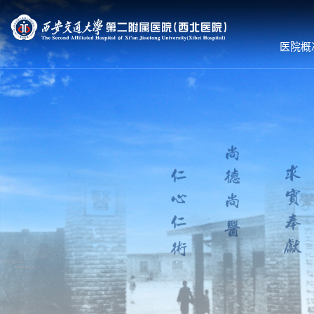
医院概
医院概况
就诊服务
科室导航
医院简介
预约挂号
内科系统
组织机构
专家出诊
外科系统
领导团队
体检服务
医技•平台
联系我们
医保服务
病院•中心
护理到家
就诊须知
就医流程