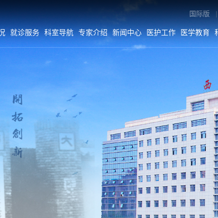
国际版
|
况
就诊服务
科室导航
专家介绍
新闻中心
医护工作
医学教育
专家介绍
新闻中心
医护工作
内科系统
医院要闻
医疗动态
外科系统
综合新闻
护理动态
医技•平台
科室动态
病院•中心
人文关怀
媒体二院
公告
数字院报