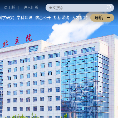
员工版
|
进入旧版
|
科学研究
学科建设
信息公开
招标采购
人才招聘
医学教育
科学研究
学科建设
本科生教育
科研动态
重点学科
研究生教育
科研管理
医工交叉
住培专培
中西医协同旗舰医院
继续教育
信息公开
招标采购
教学之窗
医院概况
采购公告
规章制度
医院环境
中标公告
下载专区