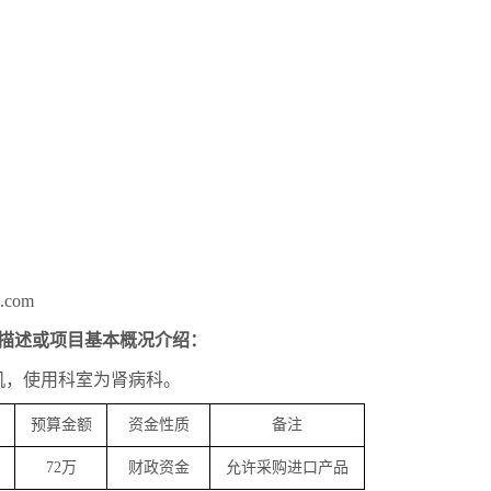
.com
描述或项目基本概况介绍：
机，
使用科室为
肾病科
。
预算金额
资金性质
备注
72万
财政资金
允许采购进口产品