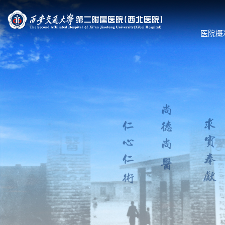
医院概
医院概况
就诊服务
科室导航
医院简介
预约挂号
内科系统
组织机构
专家出诊
外科系统
领导团队
体检服务
医技•平台
联系我们
医保服务
病院•中心
护理到家
就诊须知
就医流程