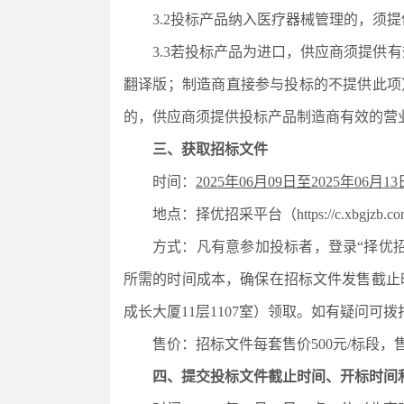
3
.2投标产品纳入医疗器械管理的，须
3
.3若投标产品为进口，供应商须提供
翻译版；制造商直接参与投标的不提供此项
的，供应商须提供投标产品制造商有效的营
三、获取招标文件
时间：
2025年
06
月
09
日至
2025年
06
月
13
地点：
择优招采平台（
https://c.xbgjzb.
方式：
凡有意参加投标者，登录
“择优招
所需的时间成本，确保在招标文件发售截止
成长大厦11层1107室）领取。如有疑问可拨打
售价：招
标文件每套售价
500元/
标段
，
四、提交投标文件
截止时间、开标时间