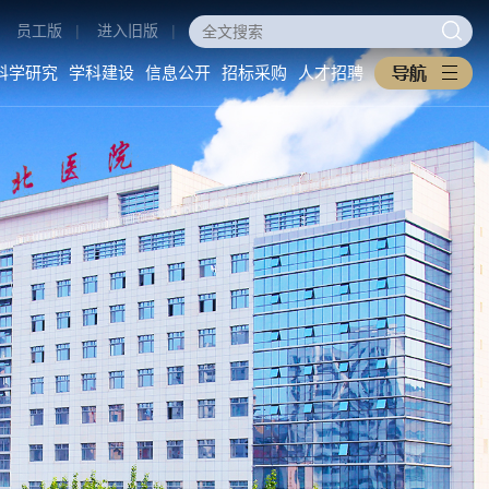
员工版
|
进入旧版
|
科学研究
学科建设
信息公开
招标采购
人才招聘
医学教育
科学研究
学科建设
本科生教育
科研动态
重点学科
研究生教育
科研管理
医工交叉
住培专培
中西医协同旗舰医院
继续教育
信息公开
招标采购
教学之窗
医院概况
采购公告
规章制度
医院环境
中标公告
下载专区