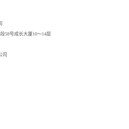
司
西段
58号成长大厦10～14层
公司