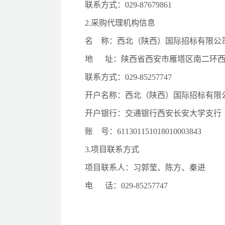
联系方式：
029-87679861
2.采购代理机构信息
名
称：西北（陕西）国际招标有限公
地
址：陕西省西安市雁塔区南二环
联系方式：
029-85257747
开户名称：西北（陕西）国际招标有限
开户银行：交通银行西安长安大学支行
账
号：
611301151018010003843
3.项目联系方式
项目联系人：习郭莹、陈方
、
秦进
电
话：
029-85257747