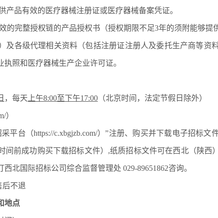
提供产品有效的医疗器械注册证或医疗器械备案凭证。
有效的完整授权链的产品授权书（授权期限不足
3
年的须附能够提
）
及各级代理相关资料（包括注册证注册人及委托生产商等资
业执照和医疗器械生产企业许可证。
日
，每天
上午
8:00至下午17:00
（北京时间，法定节假日除外）
com/）
采平台（https://c.xbgjzb.com/）”注册、购买并下载
时间前成功购买下载招标文件）,纸质招标文件可在西北（陕西）
西北国际招标公司综合监督管理处 029-89651862咨询。
售后不退
和地点