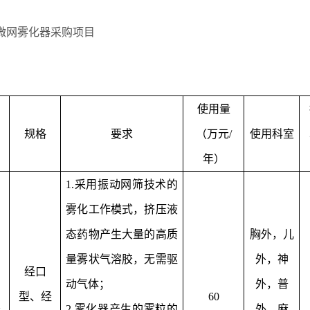
微网雾化器采购项目
使用量
规格
要求
（万元
/
使用科室
年）
1.采用振动网筛技术的
雾化工作模式，挤压液
态药物产生大量的高质
胸外，儿
量雾状气溶胶，无需驱
外，神
经口
动气体；
外，普
型、经
60
器
2.雾化器产生的雾粒的
外，麻