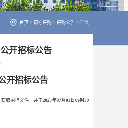
行风建设
人才招聘
医疗服务
首页
>
招标采购
>
采购公告
>
正文
财务信息
目公开招标公告
次
公开
招标公告
）
获取招标文件，并于
2025年
07
月
01
日
09
时
30