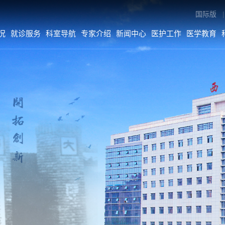
国际版
|
况
就诊服务
科室导航
专家介绍
新闻中心
医护工作
医学教育
专家介绍
新闻中心
医护工作
内科系统
医院要闻
医疗动态
外科系统
综合新闻
护理动态
医技•平台
科室动态
病院•中心
人文关怀
媒体二院
公告
数字院报