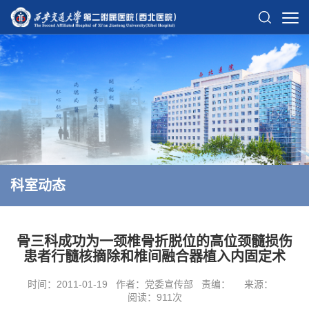
科室动态
骨三科成功为一颈椎骨折脱位的高位颈髓损伤
患者行髓核摘除和椎间融合器植入内固定术
时间：2011-01-19
作者：党委宣传部
责编：
来源：
阅读：
911
次