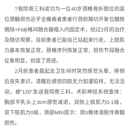
?我院骨三科成功为一位40岁颈椎骨折脱位的高
位颈髓损伤近乎全瘫痪者患者行颈前路切开复位髓核
摘除+Fidji椎间融合器植入内固定术，经过2月的治疗
及随访观察，目前患者已能自己站起来行走，上肢肌
力基本恢复正常，颈椎序列恢复正常，损伤节段融合
征象明显，创造了奇迹。
2月前患者晨起去卫生间时突然感觉头晕，摔倒
后丧失意识，清醒后感觉四肢无力如灌铅样，无法活
动，被“120”急送我院骨三科。术前神经系统查体：
胸部平乳头上3cm感觉减退，双侧上肢肌力0-1级，
双下肢肌力0级，颈部MRI提示：颈3椎体滑脱伴脊髓
损伤。