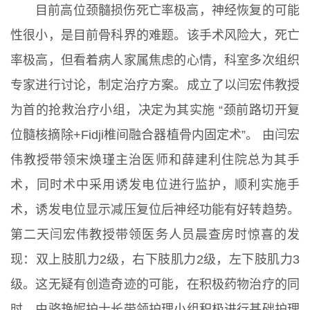
目前高位颈髓损伤死亡率极高，神经恢复的可能
性很小，是目前骨科界的难题。该手术风险大，死亡
率极高，但看着病人家属焦虑的心情，科室多次组织
专家进行讨论，制定治疗方案。成立了以闫宏伟教授
为首的抢救治疗小组，决定为其实施 “颈前路切开复
位髓核摘除+Fidji椎间融合器植骨内固定术”。 由闫宏
伟教授带领宋焕瑾主治医师和薛建利住院总为其手
术，同时术中采用诱发电位进行监护，顺利实施手
术，诱发电位显示减压复位后神经功能有好转趋势。
第二天闫宏伟教授带领医务人员晨查房时惊喜的发
现：双上肢肌力2级，右下肢肌力2级，左下肢肌力3
级。这无疑有创造奇迹的可能，在积极药物治疗的同
时，由骆艳妮护士长带领护理小组积极进行基础护理