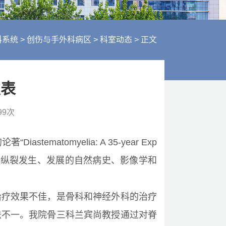
行风建设
人才招聘
医疗服务
科系统
>
创伤与手外科病区
>
科室动态
>
正文
财务信息
发表
99
次
atomyelia: A 35-year Exp
脊髓纵裂发生、发展的自然病史、影像学和
治疗效果不佳，是骨科和神经外科的治疗
法不一。我院骨三科兰宾尚教授通过对脊