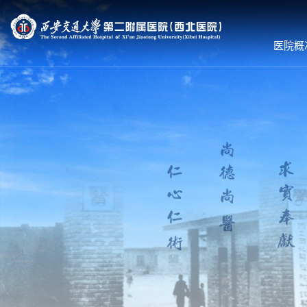
医院概
医院概况
就诊服务
科室导航
医院简介
预约挂号
内科系统
组织机构
专家出诊
外科系统
领导团队
体检服务
医技•平台
联系我们
医保服务
病院•中心
护理到家
就诊须知
就医流程