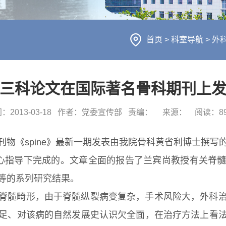
首页
>
科室导航
>
外
三科论文在国际著名骨科期刊上
：2013-03-18
作者：党委宣传部
责编：
来源：
阅读：
8
ine》最新一期发表由我院骨科黄省利博士撰写的论著“Diastem
授的悉心指导下完成的。文章全面的报告了兰宾尚教授有关
等的系列研究结果。
脊髓畸形，由于脊髓纵裂病变复杂，手术风险大，外科
足、对该病的自然发展史认识欠全面，在治疗方法上看