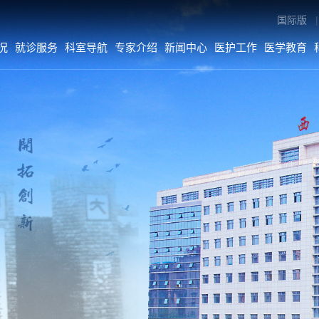
国际版
|
况
就诊服务
科室导航
专家介绍
新闻中心
医护工作
医学教育
专家介绍
新闻中心
医护工作
内科系统
医院要闻
医疗动态
外科系统
综合新闻
护理动态
医技•平台
科室动态
病院•中心
人文关怀
媒体二院
公告
数字院报