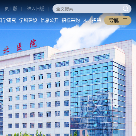
员工版
|
进入旧版
|
科学研究
学科建设
信息公开
招标采购
人才招聘
医学教育
科学研究
学科建设
本科生教育
科研动态
重点学科
研究生教育
科研管理
医工交叉
住培专培
中西医协同旗舰医院
继续教育
信息公开
招标采购
教学之窗
医院概况
采购公告
规章制度
医院环境
中标公告
下载专区