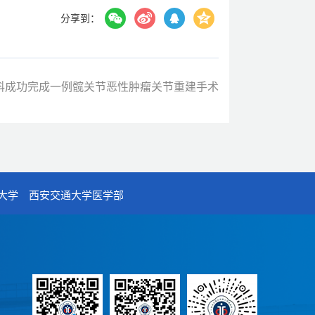
分享到：
科成功完成一例髋关节恶性肿瘤关节重建手术
大学
西安交通大学医学部
）
7号
n