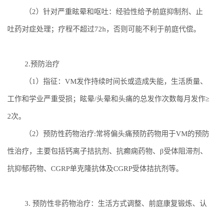
（
2
）针对严重
眩晕和呕
吐：
经验性给予前庭抑制剂、止
吐药对症处理
；
疗程不超过
72h
，否则可能不利于前庭代偿。
2.
预防治疗
（
1
）
指征
：
VM
发作持续时间长或造成失能，生活质量、
工作和学业严重受损
；
眩晕
/
头晕和头痛的总发作次数每月发作
≥
2
次。
（
2
）
预防性药物治疗
:
常将偏头痛预防药物用于
VM
的预防
β
性治疗
，
主要包括钙离子拮抗剂、抗癫痫药物、
受体阻滞剂、
抗抑郁药物、
CGRP
单克隆抗体及
CGRP
受体拮抗剂等。
3.
预防性非药物治疗
：
生活方式调整、前庭康复锻炼、
认