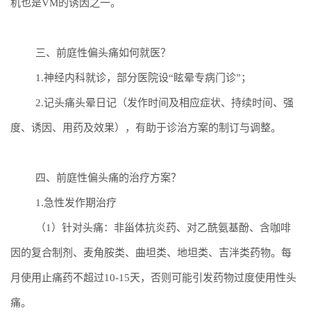
机也是
VM
的诱因之一。
三、前庭性偏头痛如何就医？
1.
神经内科就诊，
部分医院设
“
眩晕专病门诊
”；
2.
记头痛头晕日记
（
发作时间
及相应症状
、持续时间、强
度、诱因、用药及效果
），
有助于诊治方案的制订与调整
。
四、前庭性偏头痛的治疗方案？
1.
急性发作期治疗
（
1
）针对头痛：
非甾体抗炎药、对乙酰氨基酚、含咖啡
因的复合制剂、麦角胺类、曲坦类、地坦类、吉泮类药物。每
月使用止痛药不超过
10-15
天，否则可能引发药物过度使用性头
痛
。