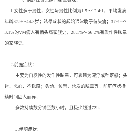
一、
前庭性偏头痛有哪些表现？
1.
女性多于男性，女性与男性比例为
1.5
～
12.4:1
，
平均发病
年龄
37.9
～
44.3
岁
；
眩晕症状的
起始通常晚于偏头痛
；
37%
～
7
3.1%
的
VM
病人有偏头痛家族史，
28.1%
～
66.2%
有发作性眩
晕
的家族史。
2.
前庭症状：
主要为自发性的发作性眩晕，
可表现为漂浮或坠落感；
头
昏、恶心、不稳感；头动
、位置
、诱发的眩晕
等。
前庭症状持
续时间
因人而异
，
多数持续数分钟至数小时，
且
极少超过
72h
.
3.
伴随症状：