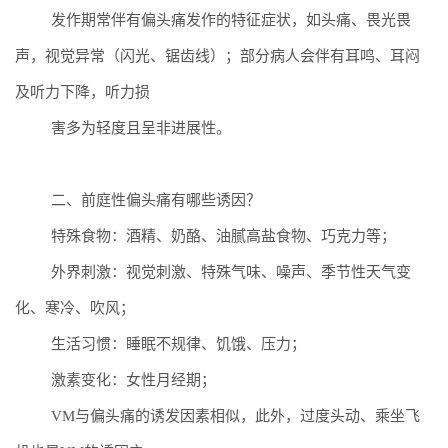
发作期常伴有偏头痛发作的特征症状，如头痛、畏光畏
声，视觉异常（闪光、锯齿线）
；
部分病人会伴有耳鸣、耳闷
及听力下降，听力损
害多为轻度且呈非进展性
。
二、前庭性偏头痛有哪些诱因？
特殊食物：
酒精、奶酪、油腻高盐食物、巧克力等
；
外界刺激：
视觉刺激、特殊气味、噪声、季节性天气变
化、寒冷、吹风
；
生活习惯：睡眠不规律、
饥饿
、压力
；
激素变化：女性月经期
；
VM
与偏头痛的诱发因素相似
，此外，过度头动、乘坐飞