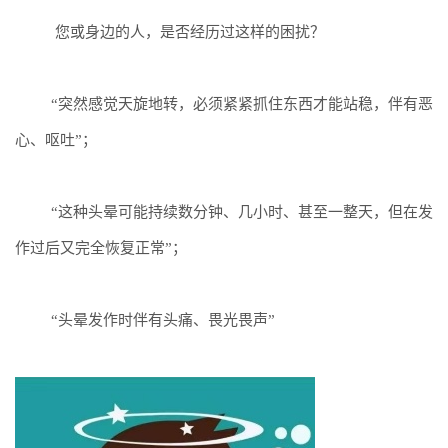
您或身边的人，是否经历过这样的困扰？
“
突然感觉天旋地转
，
必须紧紧抓住东西才能站稳，伴有恶
心、呕吐
”；
“
这种
头晕
可能持续数分钟、几小时
、
甚至一整天，但在发
作
过后
又完全恢复正常
”；
“头晕发作时
伴有
头痛、畏光畏声
”