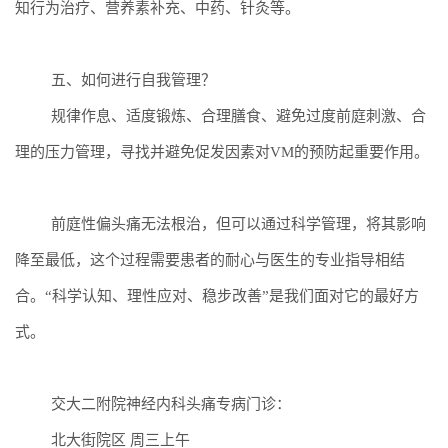
知行为治疗
、营养素补充、中药、针灸等。
五、如何进行自我管理？
规律作息、适度锻炼、合理膳食、避免过度前庭刺激、合
理的压力管理，寻找并避免促发因素对
VM
的预防起重要作用。
前庭性偏头痛无法
根治
，但可以通过科学管理，将其影响
降至最低
，
这个过程需要
患者
的耐心与医生的专业指导相结
合
。
“
科学认知
、
理性应对
、
稳步改善
”
是我们面对它的最好方
式
。
交大二附院神经内科头痛专病门诊：
北大街院区
周三上午