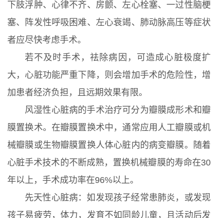
下肢浮肿、心律不齐、房颤、左心栓塞、一过性脑梗
塞、阵发性呼吸困难、左心衰竭、肺动脉高压等症状
者应尽快考虑手术。
若不及时手术，祛除病因，可造成心脏极度扩
大，心脏功能严重下降，则会增加手术的危险性，增
加患者经济负担，且远期效果有限。
风湿性心脏病的手术治疗可分为瓣膜成形术和瓣
膜置换术。在瓣膜置换术中，通常应用人工瓣膜或机
械瓣膜或生物瓣膜置换人体心脏内的病变瓣膜。随着
心脏手术技术的不断成熟，置换机械瓣膜的寿命在30
年以上，手术成功率在96%以上。
先天性心脏病：如发现孩子经常患肺炎，或发现
孩子易疲劳，体力，发育不如同龄儿童，且活动后发